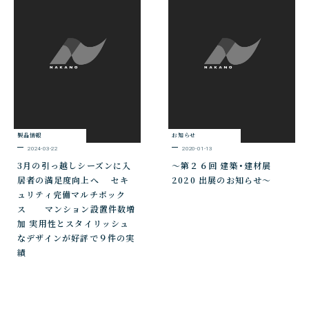
製品情報
お知らせ
2024-03-22
2020-01-13
3月の引っ越しシーズンに入
～第２６回 建築・建材展
居者の満足度向上へ セキ
2020 出展のお知らせ～
ュリティ完備マルチボック
ス マンション設置件数増
加 実用性とスタイリッシュ
なデザインが好評で９件の実
績