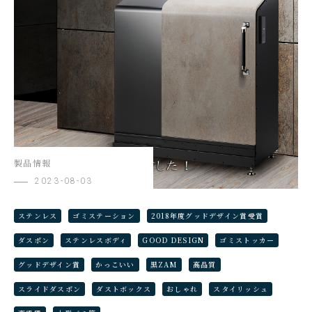
製品情報
2023-08-03
ステンレス
ゴミステーション
2018年度グッドデザイン賞受賞
ダスポン
ステンレスボディ
GOOD DESIGN
ゴミストッカー
グッドデザイン賞
かっこいい
黒ZAM
高品質
スライドダスポン
ダストボックス
おしゃれ
スタイリッシュ