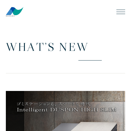
W
H
A
T
’
S
N
E
W