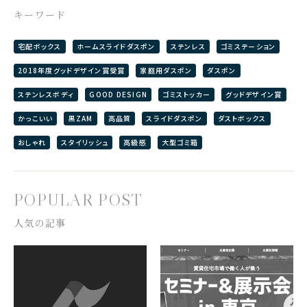
キーワード
宅配ボックス
ホームスライドダスポン
ステンレス
ゴミステーション
2018年度グッドデザイン賞受賞
家庭用ダスポン
ダスポン
ステンレスボディ
GOOD DESIGN
ゴミストッカー
グッドデザイン賞
かっこいい
黒ZAM
高品質
スライドダスポン
ダストボックス
おしゃれ
スタイリッシュ
高級感
大型ゴミ箱
POPULAR POST
人気の記事