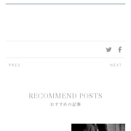
PREV
NEXT
R
E
C
O
M
M
E
N
D
P
O
S
T
S
お
す
す
め
の
記
事