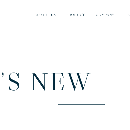
ABOUT US
PRODUCT
COMPANY
T
ナカノとは
製品紹介
会社情報
T
’
S
N
E
W