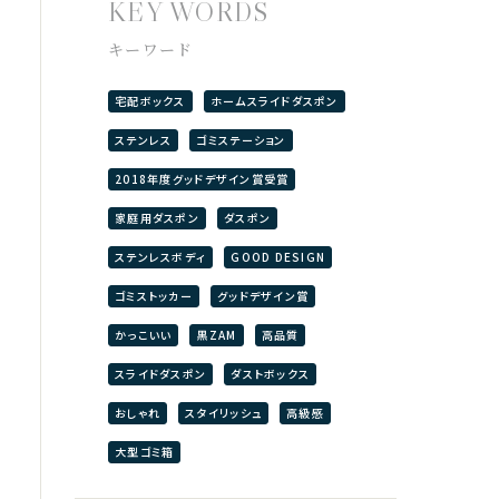
KEY WORDS
キーワード
宅配ボックス
ホームスライドダスポン
ステンレス
ゴミステーション
2018年度グッドデザイン賞受賞
家庭用ダスポン
ダスポン
ステンレスボディ
GOOD DESIGN
ゴミストッカー
グッドデザイン賞
かっこいい
黒ZAM
高品質
スライドダスポン
ダストボックス
おしゃれ
スタイリッシュ
高級感
大型ゴミ箱