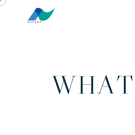
W
H
A