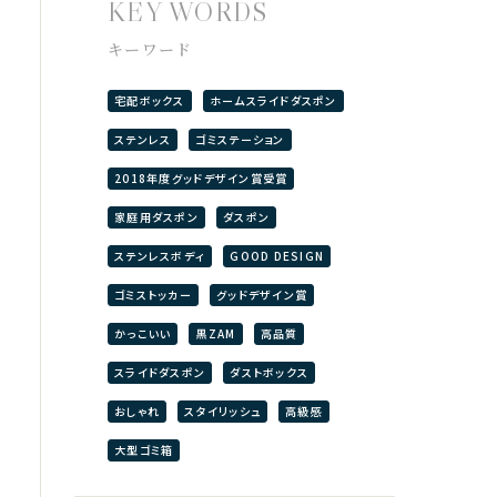
KEY WORDS
キーワード
宅配ボックス
ホームスライドダスポン
ステンレス
ゴミステーション
2018年度グッドデザイン賞受賞
家庭用ダスポン
ダスポン
ステンレスボディ
GOOD DESIGN
ゴミストッカー
グッドデザイン賞
かっこいい
黒ZAM
高品質
スライドダスポン
ダストボックス
おしゃれ
スタイリッシュ
高級感
大型ゴミ箱