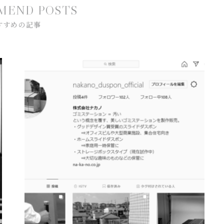
M
E
N
D
P
O
S
T
S
す
す
め
の
記
事