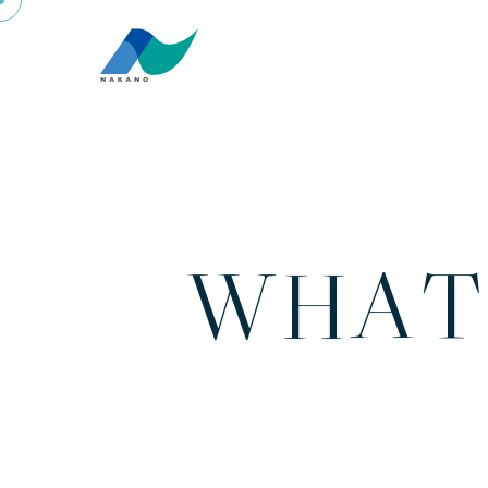
W
H
A