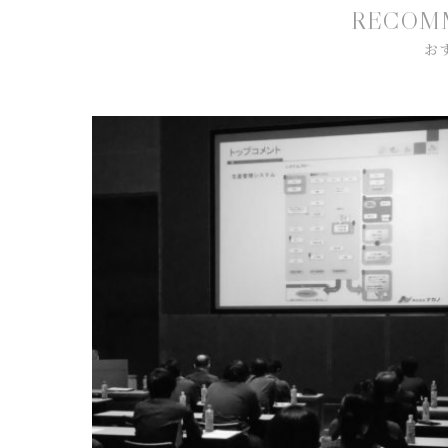
R
E
C
O
M
お