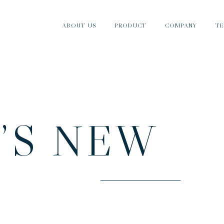
ABOUT US
PRODUCT
COMPANY
T
ナカノとは
製品紹介
会社情報
T
’
S
N
E
W