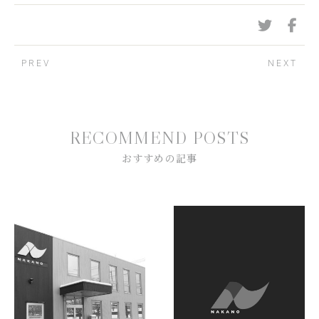
PREV
NEXT
R
E
C
O
M
M
E
N
D
P
O
S
T
S
お
す
す
め
の
記
事