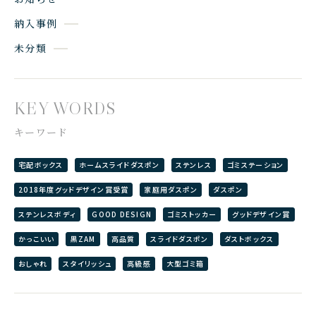
納入事例
未分類
KEY WORDS
キーワード
宅配ボックス
ホームスライドダスポン
ステンレス
ゴミステーション
2018年度グッドデザイン賞受賞
家庭用ダスポン
ダスポン
ステンレスボディ
GOOD DESIGN
ゴミストッカー
グッドデザイン賞
かっこいい
黒ZAM
高品質
スライドダスポン
ダストボックス
おしゃれ
スタイリッシュ
高級感
大型ゴミ箱