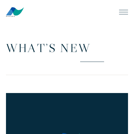
W
H
A
T
’
S
N
E
W