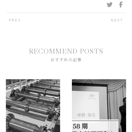
PREV
NEXT
R
E
C
O
M
M
E
N
D
P
O
S
T
S
お
す
す
め
の
記
事