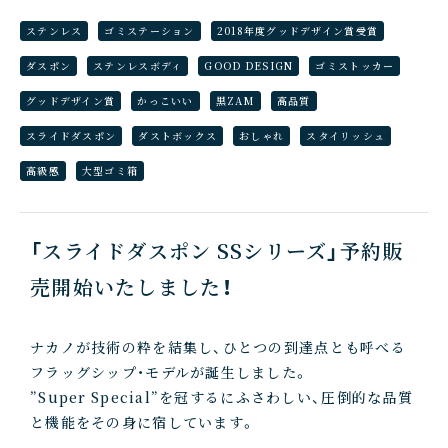
ステンレス
ゴミステーション
2018年度グッドデザイン賞受賞
ダスポン
ステンレスボディ
GOOD DESIGN
ゴミストッカー
グッドデザイン賞
かっこいい
黒ZAM
高品質
スライドダスポン
ダストボックス
おしゃれ
スタイリッシュ
高級感
大型ゴミ箱
「スライドダスポン SSシリーズ」予約販
売開始いたしました！
ナカノが技術の粋を結集し、ひとつの到達点とも呼べる
フラッグシップ・モデルが誕生しました。
”Super Special”を冠するにふさわしい、圧倒的な品質
と機能をその身に宿しています。