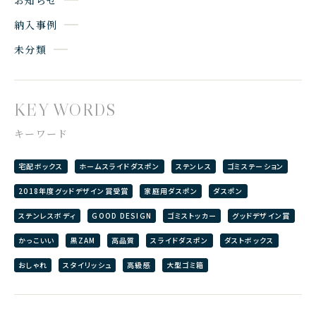
納入事例
未分類
KEY WORDS
キーワード
宅配ボックス
ホームスライドダスポン
ステンレス
ゴミステーション
2018年度グッドデザイン賞受賞
家庭用ダスポン
ダスポン
ステンレスボディ
GOOD DESIGN
ゴミストッカー
グッドデザイン賞
かっこいい
黒ZAM
高品質
スライドダスポン
ダストボックス
おしゃれ
スタイリッシュ
高級感
大型ゴミ箱