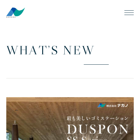
W
H
A
T
’
S
N
E
W