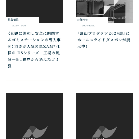
製品情報
お知らせ
2024-12-20
2024-12-20
〈景観に調和し安全に開閉す
『富山プロダクツ2024展』に
るゴミステーションの導入事
ホームスライドダスポンが展
例〉渋さが人気の黒ZAM®仕
示中！
様の DSシリーズ 工場の風
景一新、視界から消えたゴミ
袋