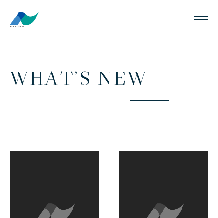
W
H
A
T
’
S
N
E
W