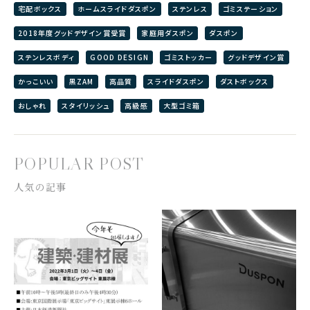
宅配ボックス
ホームスライドダスポン
ステンレス
ゴミステーション
2018年度グッドデザイン賞受賞
家庭用ダスポン
ダスポン
ステンレスボディ
GOOD DESIGN
ゴミストッカー
グッドデザイン賞
かっこいい
黒ZAM
高品質
スライドダスポン
ダストボックス
おしゃれ
スタイリッシュ
高級感
大型ゴミ箱
POPULAR POST
人気の記事