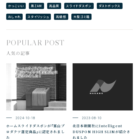
かっこいい
黒ZAM
高品質
スライドダスポン
ダストボックス
おしゃれ
スタイリッシュ
高級感
大型ゴミ箱
POPULAR POST
人気の記事
2024-10-18
2023-08-10
ホームスライドダスポンが「富山プ
北日本新聞社にIntelligent
ロダクツ選定商品」に認定されまし
DUSPON HIGH SLIMが紹介さ
た
れました