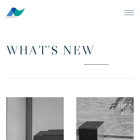
W
H
A
T
’
S
N
E
W