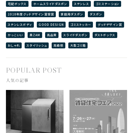
宅配ボックス
ホームスライドダスポン
ステンレス
ゴミステーション
2018年度グッドデザイン賞受賞
家庭用ダスポン
ダスポン
ステンレスボディ
GOOD DESIGN
ゴミストッカー
グッドデザイン賞
かっこいい
黒ZAM
高品質
スライドダスポン
ダストボックス
おしゃれ
スタイリッシュ
高級感
大型ゴミ箱
POPULAR POST
人気の記事