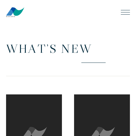
W
H
A
T
’
S
N
E
W