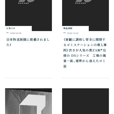
お知らせ
製品情報
2025-03-28
2024-12-20
日本物流新聞に掲載されまし
〈景観に調和し安全に開閉す
た！
るゴミステーションの導入事
例〉渋さが人気の黒ZAM®仕
様の DSシリーズ 工場の風
景一新、視界から消えたゴミ
袋