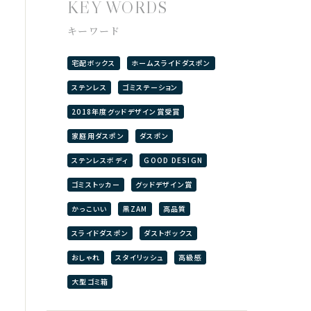
KEY WORDS
キーワード
宅配ボックス
ホームスライドダスポン
ステンレス
ゴミステーション
2018年度グッドデザイン賞受賞
家庭用ダスポン
ダスポン
ステンレスボディ
GOOD DESIGN
ゴミストッカー
グッドデザイン賞
かっこいい
黒ZAM
高品質
スライドダスポン
ダストボックス
おしゃれ
スタイリッシュ
高級感
大型ゴミ箱