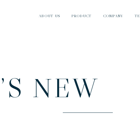
ABOUT US
PRODUCT
COMPANY
T
ナカノとは
製品紹介
会社情報
T
’
S
N
E
W