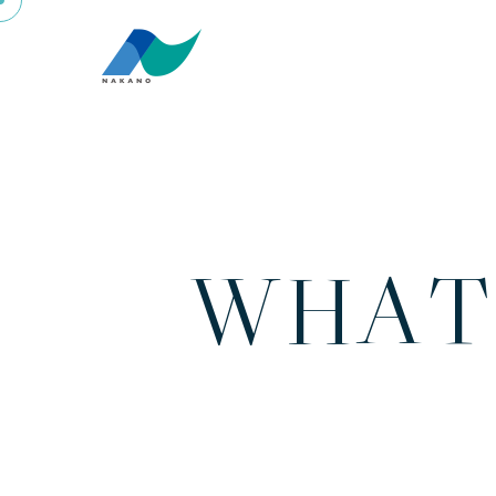
W
H
A