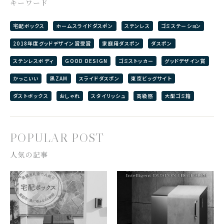
キーワード
宅配ボックス
ホームスライドダスポン
ステンレス
ゴミステーション
2018年度グッドデザイン賞受賞
家庭用ダスポン
ダスポン
ステンレスボディ
GOOD DESIGN
ゴミストッカー
グッドデザイン賞
かっこいい
黒ZAM
スライドダスポン
東京ビッグサイト
ダストボックス
おしゃれ
スタイリッシュ
高級感
大型ゴミ箱
POPULAR POST
人気の記事