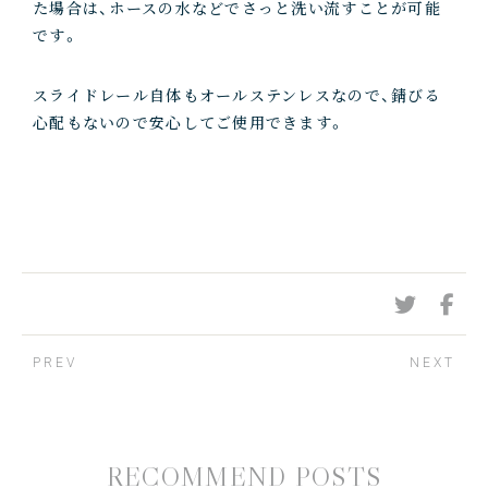
た場合は、ホースの水などでさっと洗い流すことが可能
です。
スライドレール自体もオールステンレスなので、錆びる
心配もないので安心してご使用できます。
PREV
NEXT
R
E
C
O
M
M
E
N
D
P
O
S
T
S