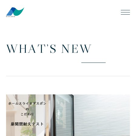
W
H
A
T
’
S
N
E
W