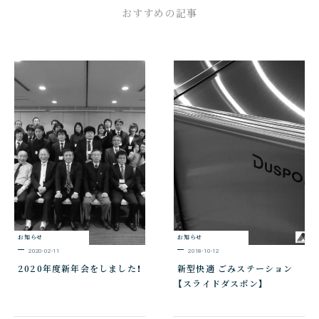
お
す
す
め
の
記
事
お知らせ
お知らせ
2020-02-11
2018-10-12
2020年度新年会をしました！
新型快適 ごみステーション
【スライドダスポン】