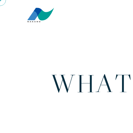
W
H
A