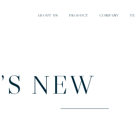
ABOUT US
PRODUCT
COMPANY
T
ナカノとは
製品紹介
会社情報
T
’
S
N
E
W