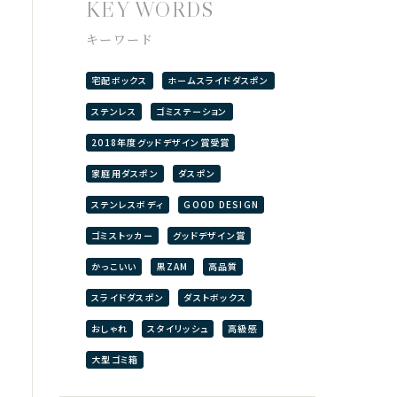
KEY WORDS
キーワード
宅配ボックス
ホームスライドダスポン
ステンレス
ゴミステーション
2018年度グッドデザイン賞受賞
家庭用ダスポン
ダスポン
ステンレスボディ
GOOD DESIGN
ゴミストッカー
グッドデザイン賞
かっこいい
黒ZAM
高品質
スライドダスポン
ダストボックス
おしゃれ
スタイリッシュ
高級感
大型ゴミ箱