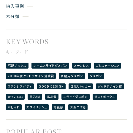
納入事例
未分類
KEY WORDS
キーワード
宅配ボックス
ホームスライドダスポン
ステンレス
ゴミステーション
2018年度グッドデザイン賞受賞
家庭用ダスポン
ダスポン
ステンレスボディ
GOOD DESIGN
ゴミストッカー
グッドデザイン賞
かっこいい
黒ZAM
高品質
スライドダスポン
ダストボックス
おしゃれ
スタイリッシュ
高級感
大型ゴミ箱
POPULAR POST