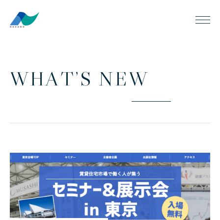
W
H
A
T
’
S
N
E
W