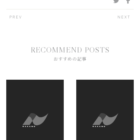
PREV
NEXT
R
E
C
O
M
M
E
N
D
P
O
S
T
S
お
す
す
め
の
記
事