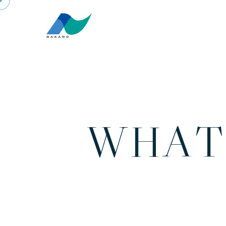
W
H
A