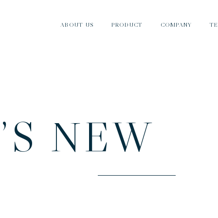
ABOUT US
PRODUCT
COMPANY
T
ナカノとは
製品紹介
会社情報
T
’
S
N
E
W