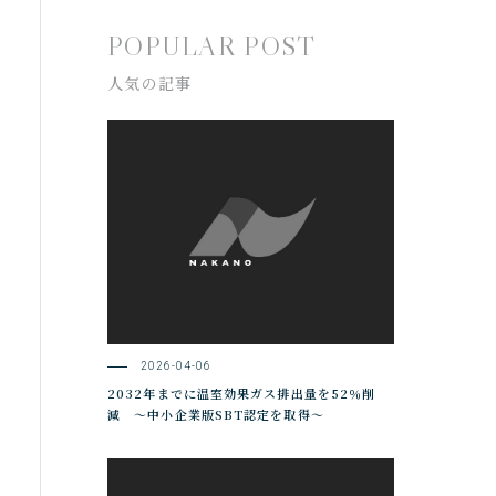
POPULAR POST
人気の記事
2026-04-06
2032年までに温室効果ガス排出量を52％削
減 ～中小企業版SBT認定を取得～