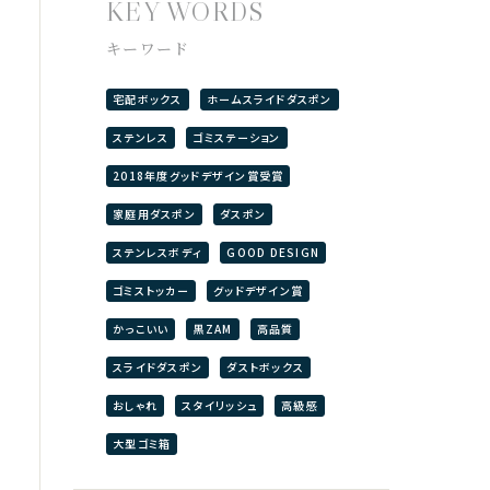
KEY WORDS
キーワード
宅配ボックス
ホームスライドダスポン
ステンレス
ゴミステーション
2018年度グッドデザイン賞受賞
家庭用ダスポン
ダスポン
ステンレスボディ
GOOD DESIGN
ゴミストッカー
グッドデザイン賞
かっこいい
黒ZAM
高品質
スライドダスポン
ダストボックス
おしゃれ
スタイリッシュ
高級感
大型ゴミ箱